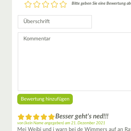
Bewertung
Bitte geben Sie eine Bewertung ab
1
2
3
4
5
Stern
Sterne
Sterne
Sterne
Sterne
Überschrift
Kommentar
Besser geht's ned!!!
von
(kein Name angegeben)
am
21. Dezember 2021
Mei Weibi und i warn bei de Wimmers auf an Rats