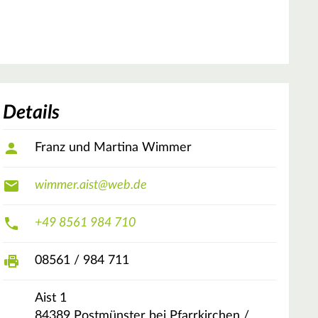
Details
Franz und Martina Wimmer
wimmer.aist@web.de
+49 8561 984 710
08561 / 984 711
Aist
1
84389
Postmünster bei Pfarrkirchen /