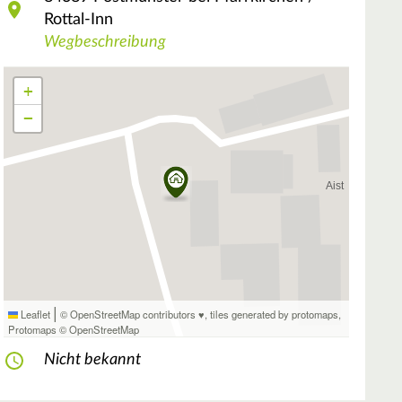
Rottal-Inn
Wegbeschreibung
+
−
|
Leaflet
© OpenStreetMap contributors ♥,
tiles generated by protomaps
,
Protomaps
©
OpenStreetMap
Nicht bekannt