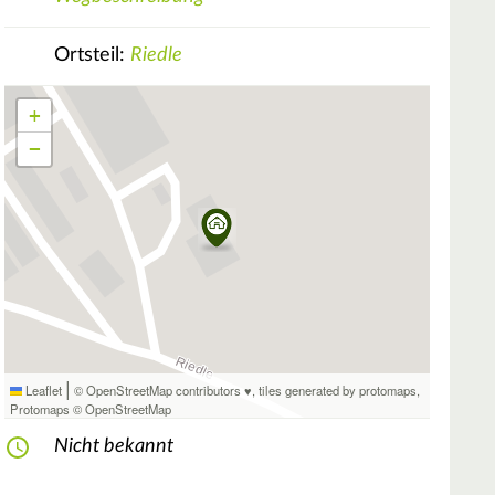
Ortsteil:
Riedle
+
−
|
Leaflet
© OpenStreetMap contributors ♥,
tiles generated by protomaps
,
Protomaps
©
OpenStreetMap
Nicht bekannt