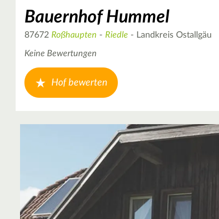
Bauernhof Hummel
87672
Roßhaupten
-
Riedle
- Landkreis Ostallgäu
Keine Bewertungen
Hof bewerten