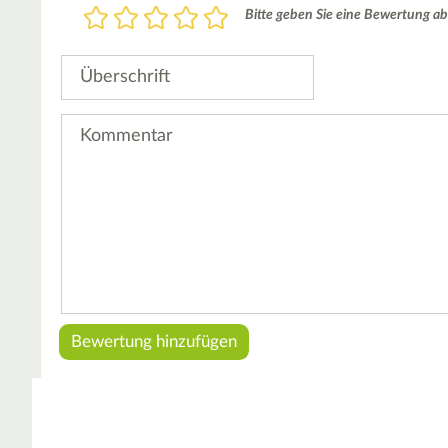
Bewertung
Bitte geben Sie eine Bewertung ab
1
2
3
4
5
Stern
Sterne
Sterne
Sterne
Sterne
Überschrift
Kommentar