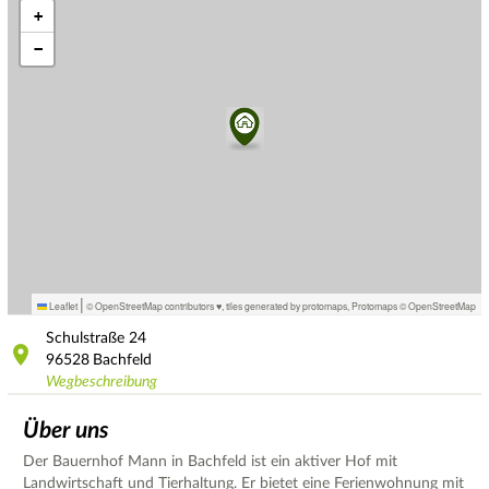
+
−
|
Leaflet
© OpenStreetMap contributors ♥,
tiles generated by protomaps
,
Protomaps
©
OpenStreetMap
Schulstraße
24
96528
Bachfeld
Wegbeschreibung
Über uns
Der Bauernhof Mann in Bachfeld ist ein aktiver Hof mit
Landwirtschaft und Tierhaltung. Er bietet eine Ferienwohnung mit