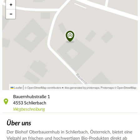
+
−
|
Leaflet
© OpenStreetMap contributors ♥,
tiles generated by protomaps
,
Protomaps
©
OpenStreetMap
Bauernhubstraße
1
4553
Schlierbach
Wegbeschreibung
Über uns
Der Biohof Oberbauernhub in Schlierbach, Österreich, bietet eine
Vielzahl an frischen und hochwertigen Bio-Produkten direkt ab