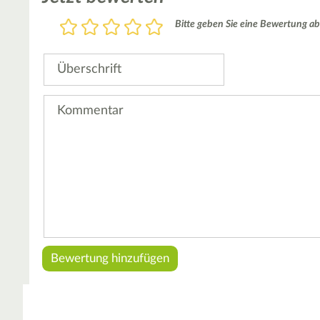
Bewertung
Bitte geben Sie eine Bewertung ab
1
2
3
4
5
Stern
Sterne
Sterne
Sterne
Sterne
Überschrift
Kommentar