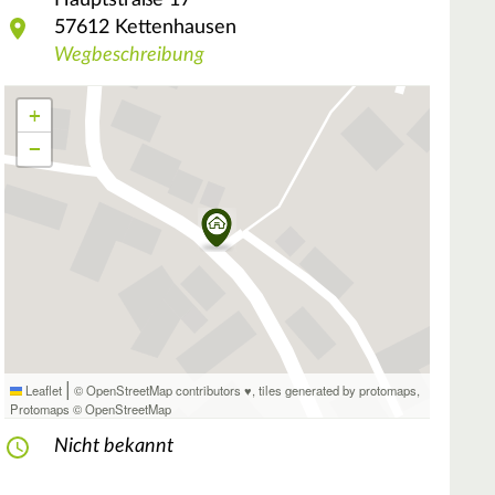
Hauptstraße
17
57612
Kettenhausen
Wegbeschreibung
+
−
|
Leaflet
© OpenStreetMap contributors ♥,
tiles generated by protomaps
,
Protomaps
©
OpenStreetMap
Nicht bekannt