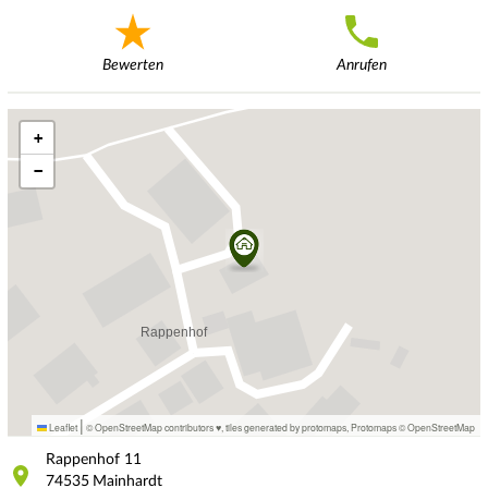
Bewerten
Anrufen
+
−
|
Leaflet
© OpenStreetMap contributors ♥,
tiles generated by protomaps
,
Protomaps
©
OpenStreetMap
Rappenhof
11
74535
Mainhardt