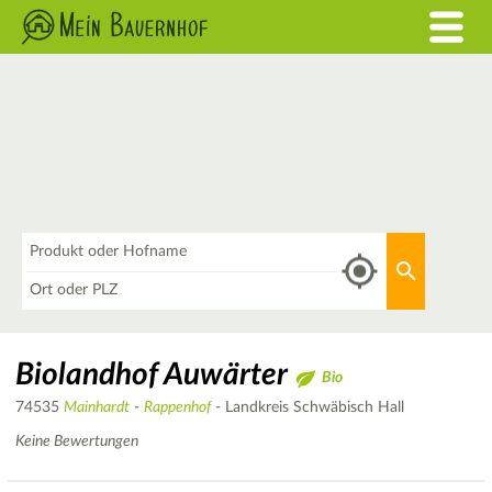
Was
Aktuellen 
Wo
Biolandhof Auwärter
Bio
74535
Mainhardt
-
Rappenhof
- Landkreis Schwäbisch Hall
Keine Bewertungen