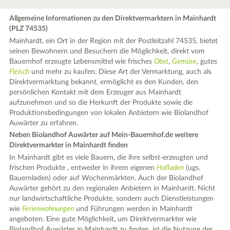
Allgemeine Informationen zu den Direktvermarktern in Mainhardt
(PLZ 74535)
Mainhardt, ein Ort in der Region mit der Postleitzahl 74535, bietet
seinen Bewohnern und Besuchern die Möglichkeit, direkt vom
Bauernhof erzeugte Lebensmittel wie frisches
Obst
,
Gemüse
, gutes
Fleisch
und mehr zu kaufen. Diese Art der Vermarktung, auch als
Direktvermarktung bekannt, ermöglicht es den Kunden, den
persönlichen Kontakt mit dem Erzeuger aus Mainhardt
aufzunehmen und so die Herkunft der Produkte sowie die
Produktionsbedingungen von lokalen Anbietern wie Biolandhof
Auwärter zu erfahren.
Neben Biolandhof Auwärter auf Mein-Bauernhof.de weitere
Direktvermarkter in Mainhardt finden
In Mainhardt gibt es viele Bauern, die ihre selbst-erzeugten und
frischen Produkte , entweder in ihrem eigenen
Hofladen
(ugs.
Bauernladen) oder auf Wochenmärkten. Auch der Biolandhof
Auwärter gehört zu den regionalen Anbietern in Mainhardt. Nicht
nur landwirtschaftliche Produkte, sondern auch Dienstleistungen
wie
Ferienwohnungen
und Führungen werden in Mainhardt
angeboten. Eine gute Möglichkeit, um Direktvermarkter wie
Biolandhof Auwärter in Mainhardt zu finden, ist die Nutzung der