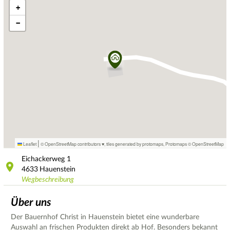
+
−
|
Leaflet
© OpenStreetMap contributors ♥,
tiles generated by protomaps
,
Protomaps
©
OpenStreetMap
Eichackerweg
1
4633
Hauenstein
Wegbeschreibung
Über uns
Der Bauernhof Christ in Hauenstein bietet eine wunderbare
Auswahl an frischen Produkten direkt ab Hof. Besonders bekannt