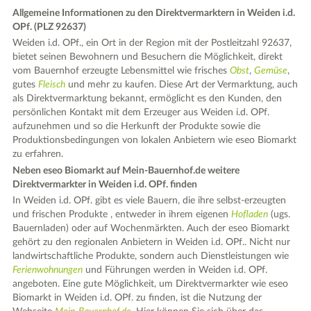
Allgemeine Informationen zu den Direktvermarktern in Weiden i.d.
OPf. (PLZ 92637)
Weiden i.d. OPf., ein Ort in der Region mit der Postleitzahl 92637,
bietet seinen Bewohnern und Besuchern die Möglichkeit, direkt
vom Bauernhof erzeugte Lebensmittel wie frisches
Obst
,
Gemüse
,
gutes
Fleisch
und mehr zu kaufen. Diese Art der Vermarktung, auch
als Direktvermarktung bekannt, ermöglicht es den Kunden, den
persönlichen Kontakt mit dem Erzeuger aus Weiden i.d. OPf.
aufzunehmen und so die Herkunft der Produkte sowie die
Produktionsbedingungen von lokalen Anbietern wie eseo Biomarkt
zu erfahren.
Neben eseo Biomarkt auf Mein-Bauernhof.de weitere
Direktvermarkter in Weiden i.d. OPf. finden
In Weiden i.d. OPf. gibt es viele Bauern, die ihre selbst-erzeugten
und frischen Produkte , entweder in ihrem eigenen
Hofladen
(ugs.
Bauernladen) oder auf Wochenmärkten. Auch der eseo Biomarkt
gehört zu den regionalen Anbietern in Weiden i.d. OPf.. Nicht nur
landwirtschaftliche Produkte, sondern auch Dienstleistungen wie
Ferienwohnungen
und Führungen werden in Weiden i.d. OPf.
angeboten. Eine gute Möglichkeit, um Direktvermarkter wie eseo
Biomarkt in Weiden i.d. OPf. zu finden, ist die Nutzung der