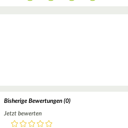
Bisherige Bewertungen (0)
Jetzt bewerten
Bewertung
1
2
3
4
5