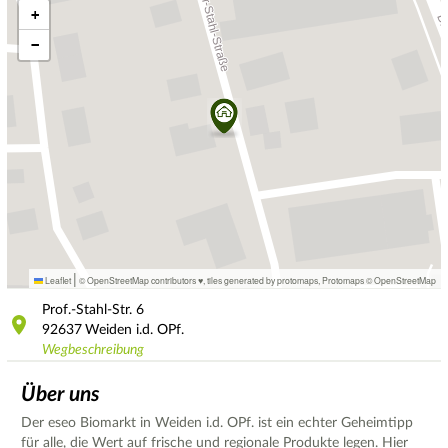
+
−
|
Leaflet
© OpenStreetMap contributors ♥,
tiles generated by protomaps
,
Protomaps
©
OpenStreetMap
Prof.-Stahl-Str.
6
92637
Weiden i.d. OPf.
Wegbeschreibung
Über uns
Der eseo Biomarkt in Weiden i.d. OPf. ist ein echter Geheimtipp
für alle, die Wert auf frische und regionale Produkte legen. Hier