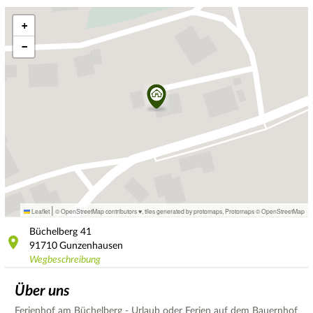
+
−
|
Leaflet
© OpenStreetMap contributors ♥,
tiles generated by protomaps
,
Protomaps
©
OpenStreetMap
Büchelberg
41
91710
Gunzenhausen
Wegbeschreibung
Über uns
Ferienhof am Büchelberg - Urlaub oder Ferien auf dem Bauernhof