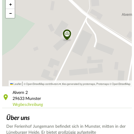
+
−
|
Leaflet
© OpenStreetMap contributors ♥,
tiles generated by protomaps
,
Protomaps
©
OpenStreetMap
Alvern
2
29633
Munster
Wegbeschreibung
Über uns
Der Ferienhof Jungemann befindet sich in Munster, mitten in der
Lüneburger Heide. Er bietet großzügig aufgeteilte