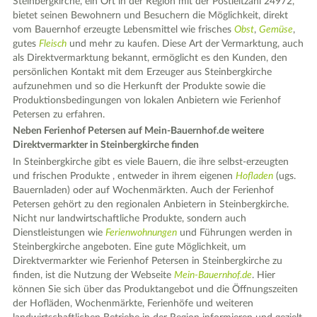
Steinbergkirche, ein Ort in der Region mit der Postleitzahl 24972,
bietet seinen Bewohnern und Besuchern die Möglichkeit, direkt
vom Bauernhof erzeugte Lebensmittel wie frisches
Obst
,
Gemüse
,
gutes
Fleisch
und mehr zu kaufen. Diese Art der Vermarktung, auch
als Direktvermarktung bekannt, ermöglicht es den Kunden, den
persönlichen Kontakt mit dem Erzeuger aus Steinbergkirche
aufzunehmen und so die Herkunft der Produkte sowie die
Produktionsbedingungen von lokalen Anbietern wie Ferienhof
Petersen zu erfahren.
Neben Ferienhof Petersen auf Mein-Bauernhof.de weitere
Direktvermarkter in Steinbergkirche finden
In Steinbergkirche gibt es viele Bauern, die ihre selbst-erzeugten
und frischen Produkte , entweder in ihrem eigenen
Hofladen
(ugs.
Bauernladen) oder auf Wochenmärkten. Auch der Ferienhof
Petersen gehört zu den regionalen Anbietern in Steinbergkirche.
Nicht nur landwirtschaftliche Produkte, sondern auch
Dienstleistungen wie
Ferienwohnungen
und Führungen werden in
Steinbergkirche angeboten. Eine gute Möglichkeit, um
Direktvermarkter wie Ferienhof Petersen in Steinbergkirche zu
finden, ist die Nutzung der Webseite
Mein-Bauernhof.de
. Hier
können Sie sich über das Produktangebot und die Öffnungszeiten
der Hofläden, Wochenmärkte, Ferienhöfe und weiteren