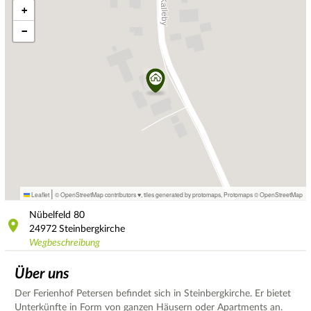
+
−
|
Leaflet
© OpenStreetMap contributors ♥,
tiles generated by protomaps
,
Protomaps
©
OpenStreetMap
Nübelfeld
80
24972
Steinbergkirche
Wegbeschreibung
Über uns
Der Ferienhof Petersen befindet sich in Steinbergkirche. Er bietet
Unterkünfte in Form von ganzen Häusern oder Apartments an.