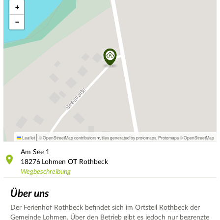
+
−
|
Leaflet
© OpenStreetMap contributors ♥,
tiles generated by protomaps
,
Protomaps
©
OpenStreetMap
Am See
1
18276
Lohmen OT Rothbeck
Wegbeschreibung
Über uns
Der Ferienhof Rothbeck befindet sich im Ortsteil Rothbeck der
Gemeinde Lohmen. Über den Betrieb gibt es jedoch nur begrenzte