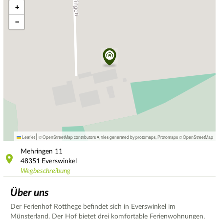
+
−
|
Leaflet
© OpenStreetMap contributors ♥,
tiles generated by protomaps
,
Protomaps
©
OpenStreetMap
Mehringen
11
48351
Everswinkel
Wegbeschreibung
Über uns
Der Ferienhof Rotthege befindet sich in Everswinkel im
Münsterland. Der Hof bietet drei komfortable Ferienwohnungen,