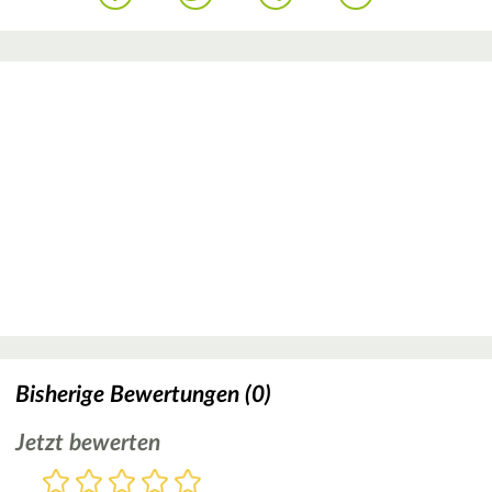
Bisherige Bewertungen (0)
Jetzt bewerten
Bewertung
1
2
3
4
5