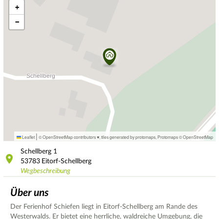
+
−
|
Leaflet
© OpenStreetMap contributors ♥,
tiles generated by protomaps
,
Protomaps
©
OpenStreetMap
Schellberg
1
53783
Eitorf-Schellberg
Wegbeschreibung
Über uns
Der Ferienhof Schiefen liegt in Eitorf-Schellberg am Rande des
Westerwalds. Er bietet eine herrliche, waldreiche Umgebung, die