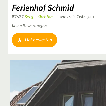
Ferienhof Schmid
87637
Seeg
-
Kirchthal
- Landkreis Ostallgäu
Keine Bewertungen
Hof bewerten