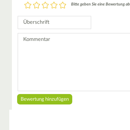
Bewertung
Bitte geben Sie eine Bewertung ab
1
2
3
4
5
Stern
Sterne
Sterne
Sterne
Sterne
Überschrift
Kommentar