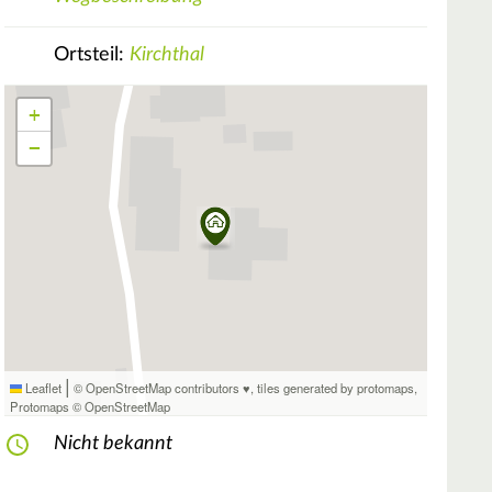
Ortsteil:
Kirchthal
+
−
|
Leaflet
© OpenStreetMap contributors ♥,
tiles generated by protomaps
,
Protomaps
©
OpenStreetMap
Nicht bekannt