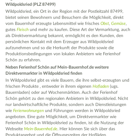
Wildpoldsried (PLZ 87499)
Wildpoldsried, ein Ort in der Region mit der Postleitzahl 87499,
bietet seinen Bewohnern und Besuchern die Möglichkeit, direkt
vom Bauernhof erzeugte Lebensmittel wie frisches
Obst
,
Gemüse
,
gutes
Fleisch
und mehr zu kaufen. Diese Art der Vermarktung, auch
als Direktvermarktung bekannt, ermöglicht es den Kunden, den
persönlichen Kontakt mit dem Erzeuger aus Wildpoldsried
aufzunehmen und so die Herkunft der Produkte sowie die
Produktionsbedingungen von lokalen Anbietern wie Ferienhof
Schön zu erfahren.
Neben Ferienhof Schön auf Mein-Bauernhof.de weitere
Direktvermarkter in Wildpoldsried finden
In Wildpoldsried gibt es viele Bauern, die ihre selbst-erzeugten und
frischen Produkte , entweder in ihrem eigenen
Hofladen
(ugs.
Bauernladen) oder auf Wochenmärkten. Auch der Ferienhof
Schön gehört zu den regionalen Anbietern in Wildpoldsried. Nicht
nur landwirtschaftliche Produkte, sondern auch Dienstleistungen
wie
Ferienwohnungen
und Führungen werden in Wildpoldsried
angeboten. Eine gute Möglichkeit, um Direktvermarkter wie
Ferienhof Schön in Wildpoldsried zu finden, ist die Nutzung der
Webseite
Mein-Bauernhof.de
. Hier können Sie sich über das
Produktangebot und die Öffnungszeiten der Hofläden,