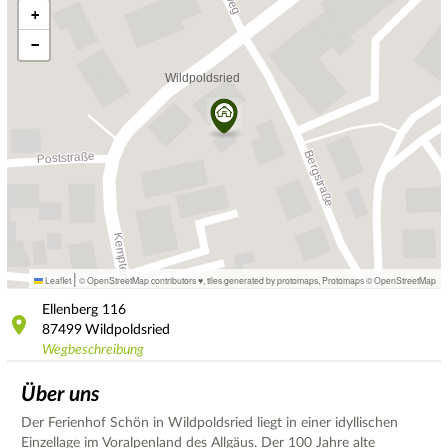
+
−
|
Leaflet
© OpenStreetMap contributors ♥,
tiles generated by protomaps
,
Protomaps
©
OpenStreetMap
Ellenberg
116
87499
Wildpoldsried
Wegbeschreibung
Über uns
Der Ferienhof Schön in Wildpoldsried liegt in einer idyllischen
Einzellage im Voralpenland des Allgäus. Der 100 Jahre alte