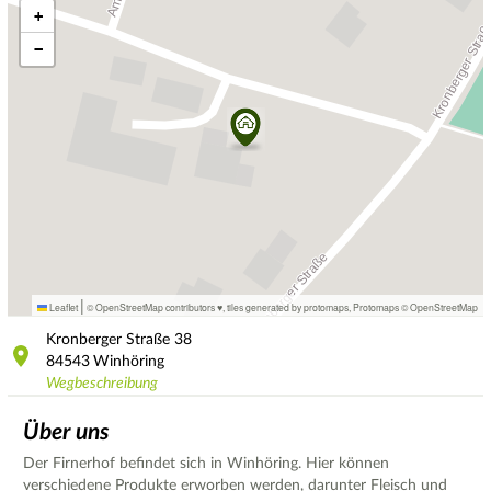
+
−
|
Leaflet
© OpenStreetMap contributors ♥,
tiles generated by protomaps
,
Protomaps
©
OpenStreetMap
Kronberger Straße
38
84543
Winhöring
Wegbeschreibung
Über uns
Der Firnerhof befindet sich in Winhöring. Hier können
verschiedene Produkte erworben werden, darunter Fleisch und