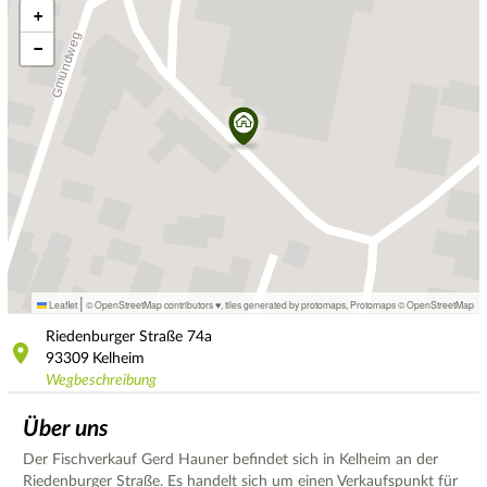
+
−
|
Leaflet
© OpenStreetMap contributors ♥,
tiles generated by protomaps
,
Protomaps
©
OpenStreetMap
Riedenburger Straße
74a
93309
Kelheim
Wegbeschreibung
Über uns
Der Fischverkauf Gerd Hauner befindet sich in Kelheim an der
Riedenburger Straße. Es handelt sich um einen Verkaufspunkt für