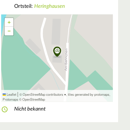
Ortsteil:
Heringhausen
+
−
|
Leaflet
© OpenStreetMap contributors ♥,
tiles generated by protomaps
,
Protomaps
©
OpenStreetMap
Nicht bekannt