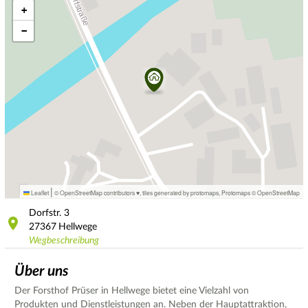
+
−
|
Leaflet
© OpenStreetMap contributors ♥,
tiles generated by protomaps
,
Protomaps
©
OpenStreetMap
Dorfstr.
3
27367
Hellwege
Wegbeschreibung
Über uns
Der Forsthof Prüser in Hellwege bietet eine Vielzahl von
Produkten und Dienstleistungen an. Neben der Hauptattraktion,