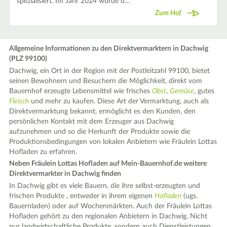
spezialisiert. Im Jahr 2024 wurde d…
Zum Hof
Allgemeine Informationen zu den Direktvermarktern in Dachwig
(PLZ 99100)
Dachwig, ein Ort in der Region mit der Postleitzahl 99100, bietet
seinen Bewohnern und Besuchern die Möglichkeit, direkt vom
Bauernhof erzeugte Lebensmittel wie frisches
Obst
,
Gemüse
, gutes
Fleisch
und mehr zu kaufen. Diese Art der Vermarktung, auch als
Direktvermarktung bekannt, ermöglicht es den Kunden, den
persönlichen Kontakt mit dem Erzeuger aus Dachwig
aufzunehmen und so die Herkunft der Produkte sowie die
Produktionsbedingungen von lokalen Anbietern wie Fräulein Lottas
Hofladen zu erfahren.
Neben Fräulein Lottas Hofladen auf Mein-Bauernhof.de weitere
Direktvermarkter in Dachwig finden
In Dachwig gibt es viele Bauern, die ihre selbst-erzeugten und
frischen Produkte , entweder in ihrem eigenen
Hofladen
(ugs.
Bauernladen) oder auf Wochenmärkten. Auch der Fräulein Lottas
Hofladen gehört zu den regionalen Anbietern in Dachwig. Nicht
nur landwirtschaftliche Produkte, sondern auch Dienstleistungen