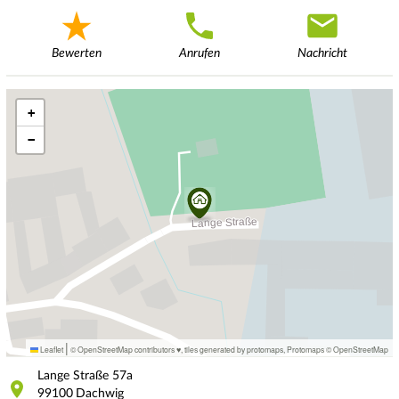
Bewerten
Anrufen
Nachricht
+
−
|
Leaflet
© OpenStreetMap contributors ♥,
tiles generated by protomaps
,
Protomaps
©
OpenStreetMap
Lange Straße
57a
99100
Dachwig