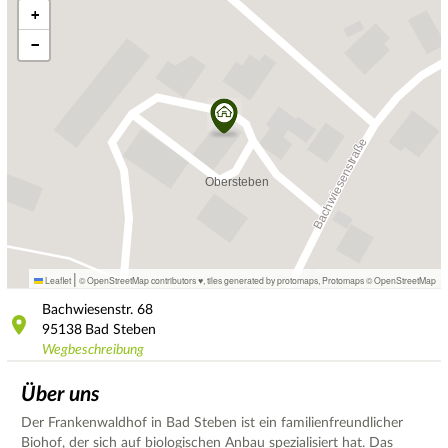
+
−
|
Leaflet
© OpenStreetMap contributors ♥,
tiles generated by protomaps
,
Protomaps
©
OpenStreetMap
Bachwiesenstr.
68
95138
Bad Steben
Wegbeschreibung
Über uns
Der Frankenwaldhof in Bad Steben ist ein familienfreundlicher
Biohof, der sich auf biologischen Anbau spezialisiert hat. Das