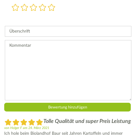
Bewertung
1
2
3
4
5
Stern
Sterne
Sterne
Sterne
Sterne
Bitte
geben
Sie
Überschrift
eine
Bewertung
ab.
Kommentar
Tolle Qualität und super Preis Leistung
von
Holger F
am
24. März 2021
Ich hole beim Biolandhof Baur seit Jahren Kartoffeln und immer