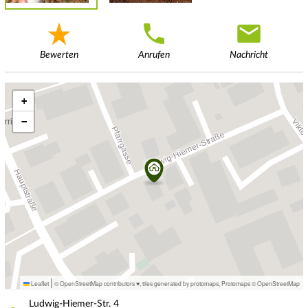
Bewerten
Anrufen
Nachricht
+
−
|
Leaflet
© OpenStreetMap contributors ♥,
tiles generated by protomaps
,
Protomaps
©
OpenStreetMap
Ludwig-Hiemer-Str.
4