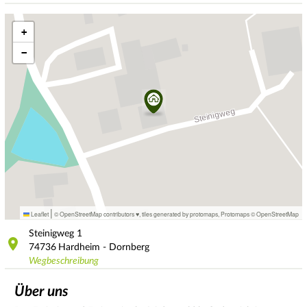
+
−
|
Leaflet
© OpenStreetMap contributors ♥,
tiles generated by protomaps
,
Protomaps
©
OpenStreetMap
Steinigweg
1
74736
Hardheim - Dornberg
Wegbeschreibung
Über uns