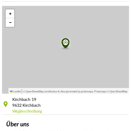
+
−
|
Leaflet
© OpenStreetMap contributors ♥,
tiles generated by protomaps
,
Protomaps
©
OpenStreetMap
Kirchbach
19
9632
Kirchbach
Wegbeschreibung
Über uns