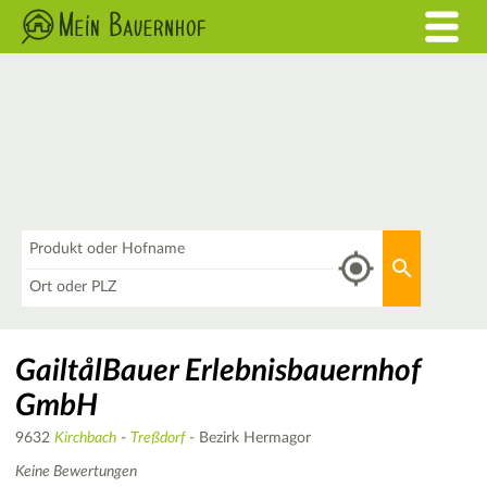
Was
Aktuellen 
Wo
GailtålBauer Erlebnisbauernhof
GmbH
9632
Kirchbach
-
Treßdorf
- Bezirk Hermagor
Keine Bewertungen