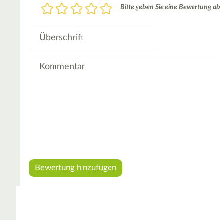
Bewertung
Bitte geben Sie eine Bewertung ab
1
2
3
4
5
Stern
Sterne
Sterne
Sterne
Sterne
Überschrift
Kommentar