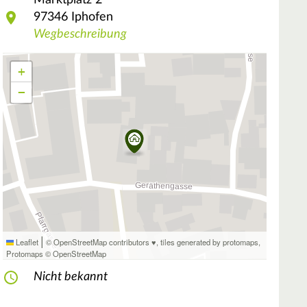
Marktplatz
2
97346
Iphofen
Wegbeschreibung
+
−
|
Leaflet
© OpenStreetMap contributors ♥,
tiles generated by protomaps
,
Protomaps
©
OpenStreetMap
Nicht bekannt