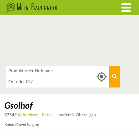
Was
Aktuellen 
Wo
Gsolhof
87549
Rettenberg
-
Bichel
- Landkreis Oberallgäu
Keine Bewertungen