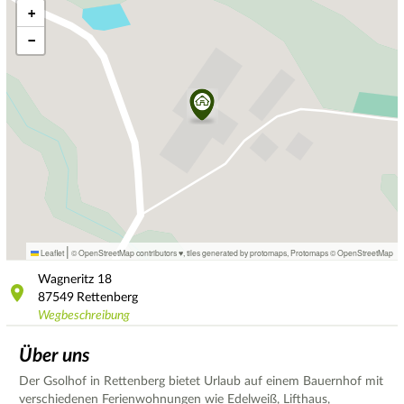
+
−
|
Leaflet
© OpenStreetMap contributors ♥,
tiles generated by protomaps
,
Protomaps
©
OpenStreetMap
Wagneritz
18
87549
Rettenberg
Wegbeschreibung
Über uns
Der Gsolhof in Rettenberg bietet Urlaub auf einem Bauernhof mit
verschiedenen Ferienwohnungen wie Edelweiß, Lifthaus,