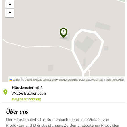
+
−
|
Leaflet
© OpenStreetMap contributors ♥,
tiles generated by protomaps
,
Protomaps
©
OpenStreetMap
Häuslemaierhof
1
79256
Buchenbach
Wegbeschreibung
Über uns
Der Häuslemaierhof in Buchenbach bietet eine Vielzahl von
Produkten und Dienstleistungen. Zu den angebotenen Produkten