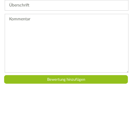
Überschrift
eine
Bewertung
ab.
Kommentar