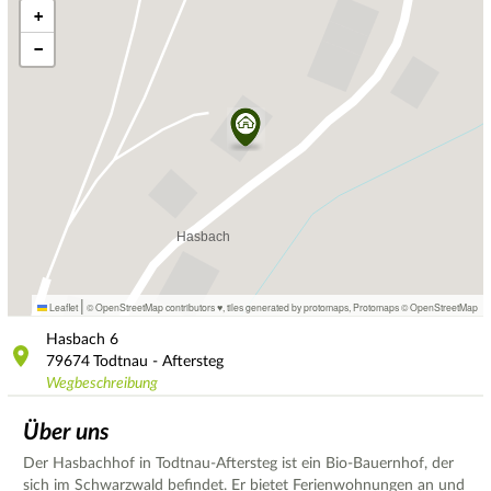
+
−
|
Leaflet
© OpenStreetMap contributors ♥,
tiles generated by protomaps
,
Protomaps
©
OpenStreetMap
Hasbach
6
79674
Todtnau - Aftersteg
Wegbeschreibung
Über uns
Der Hasbachhof in Todtnau-Aftersteg ist ein Bio-Bauernhof, der
sich im Schwarzwald befindet. Er bietet Ferienwohnungen an und