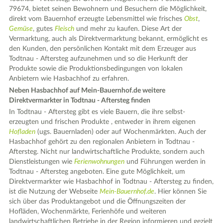
79674, bietet seinen Bewohnern und Besuchern die Möglichkeit,
direkt vom Bauernhof erzeugte Lebensmittel wie frisches
Obst
,
Gemüse
, gutes
Fleisch
und mehr zu kaufen. Diese Art der
Vermarktung, auch als Direktvermarktung bekannt, ermöglicht es
den Kunden, den persönlichen Kontakt mit dem Erzeuger aus
Todtnau - Aftersteg aufzunehmen und so die Herkunft der
Produkte sowie die Produktionsbedingungen von lokalen
Anbietern wie Hasbachhof zu erfahren.
Neben Hasbachhof auf Mein-Bauernhof.de weitere
Direktvermarkter in Todtnau - Aftersteg finden
In Todtnau - Aftersteg gibt es viele Bauern, die ihre selbst-
erzeugten und frischen Produkte , entweder in ihrem eigenen
Hofladen
(ugs. Bauernladen) oder auf Wochenmärkten. Auch der
Hasbachhof gehört zu den regionalen Anbietern in Todtnau -
Aftersteg. Nicht nur landwirtschaftliche Produkte, sondern auch
Dienstleistungen wie
Ferienwohnungen
und Führungen werden in
Todtnau - Aftersteg angeboten. Eine gute Möglichkeit, um
Direktvermarkter wie Hasbachhof in Todtnau - Aftersteg zu finden,
ist die Nutzung der Webseite
Mein-Bauernhof.de
. Hier können Sie
sich über das Produktangebot und die Öffnungszeiten der
Hofläden, Wochenmärkte, Ferienhöfe und weiteren
landwirtschaftlichen Betriebe in der Region informieren und gezielt