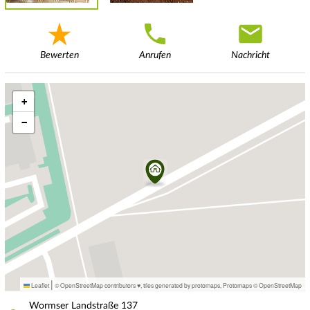
Bewerten
Anrufen
Nachricht
+
−
|
Leaflet
© OpenStreetMap contributors ♥,
tiles generated by protomaps
,
Protomaps
©
OpenStreetMap
Wormser Landstraße
137