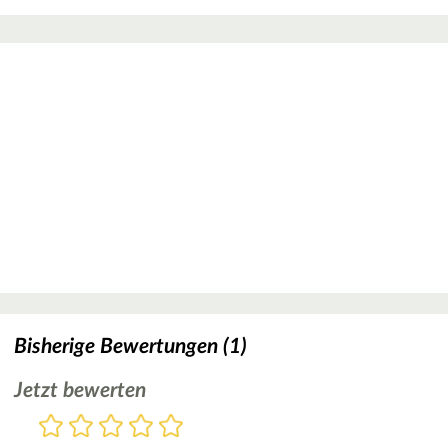
Bisherige Bewertungen (1)
Jetzt bewerten
Bewertung
1
2
3
4
5
Stern
Sterne
Sterne
Sterne
Sterne