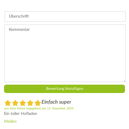
Bitte
geben
Sie
Überschrift
eine
Bewertung
ab.
Kommentar
Einfach super
von
(kein Name angegeben)
am
12. Dezember 2024
Ein toller Hofladen
Melden