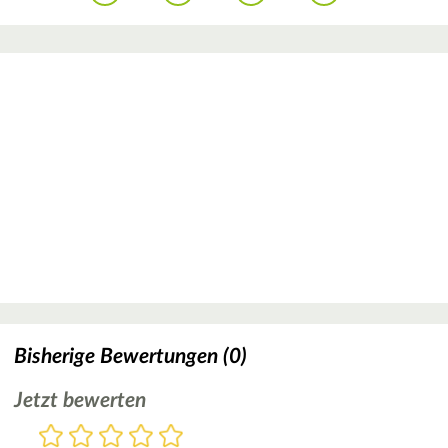
Bisherige Bewertungen (0)
Jetzt bewerten
Bewertung
1
2
3
4
5