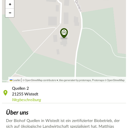
+
−
|
Leaflet
© OpenStreetMap contributors ♥,
tiles generated by protomaps
,
Protomaps
©
OpenStreetMap
Quellen
2
21255
Wistedt
Wegbeschreibung
Über uns
Der Biohof Quellen in Wistedt ist ein zertifizierter Biobetrieb, der
sich auf ökologische Landwirtschaft spezialisiert hat. Matthias