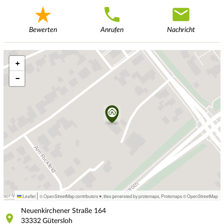
Bewerten
Anrufen
Nachricht
+
−
|
Leaflet
© OpenStreetMap contributors ♥,
tiles generated by protomaps
,
Protomaps
©
OpenStreetMap
Neuenkirchener Straße
164
33332
Gütersloh