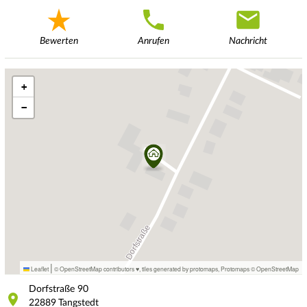
Bewerten
Anrufen
Nachricht
+
−
|
Leaflet
© OpenStreetMap contributors ♥,
tiles generated by protomaps
,
Protomaps
©
OpenStreetMap
Dorfstraße
90
22889
Tangstedt