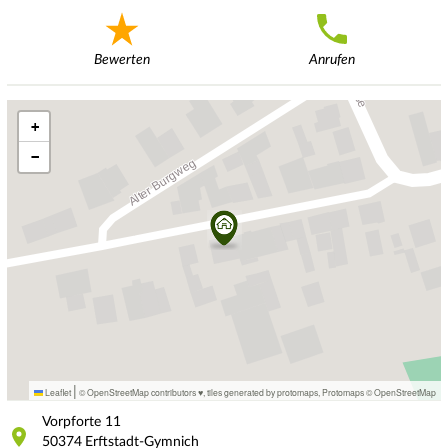
Bewerten
Anrufen
+
−
|
Leaflet
© OpenStreetMap contributors ♥,
tiles generated by protomaps
,
Protomaps
©
OpenStreetMap
Vorpforte
11
50374
Erftstadt-Gymnich