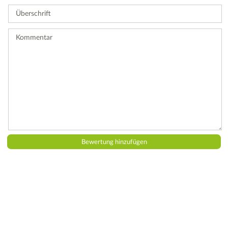
Sie
Überschrift
eine
Bewertung
ab.
Kommentar