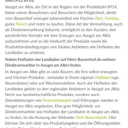
Albis (PLZ 8914)
Aeugst am Albis, ein Ort in der Region mit der Postleitzahl 8914,
bietet seinen Bewohnern und Besuchern die Möglichkeit, direkt
vom Bauernhof erzeugte Lebensmittel wie frisches
Obst
,
Gemüse
,
gutes
Fleisch
und mehr zu kaufen. Diese Art der Vermarktung, auch
als Direktvermarktung bekannt, ermöglicht es den Kunden, den
persönlichen Kontakt mit dem Erzeuger aus Aeugst am Albis
aufzunehmen und so die Herkunft der Produkte sowie die
Produktionsbedingungen von lokalen Anbietern wie Hofladen der
Landladen zu erfahren.
Neben Hofladen der Landladen auf Mein-Bauernhof.de weitere
Direktvermarkter in Aeugst am Albis finden
In Aeugst am Albis gibt es viele Bauern, die ihre selbst-erzeugten
und frischen Produkte , entweder in ihrem eigenen
Hofladen
(ugs.
Bauernladen) oder auf Wochenmärkten. Auch der Hofladen der
Landladen gehört zu den regionalen Anbietern in Aeugst am Albis.
Nicht nur landwirtschaftliche Produkte, sondern auch
Dienstleistungen wie
Ferienwohnungen
und Führungen werden in
Aeugst am Albis angeboten. Eine gute Möglichkeit, um
Direktvermarkter wie Hofladen der Landladen in Aeugst am Albis
zu finden, ist die Nutzung der Webseite
Mein-Bauernhof.de
. Hier
können Sie sich über das Produktangebot und die Öffnungszeiten