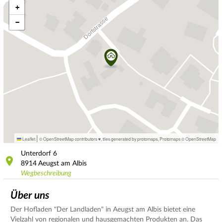
+
−
|
Leaflet
© OpenStreetMap contributors ♥,
tiles generated by protomaps
,
Protomaps
©
OpenStreetMap
Unterdorf
6
8914
Aeugst am Albis
Wegbeschreibung
Über uns
Der Hofladen "Der Landladen" in Aeugst am Albis bietet eine
Vielzahl von regionalen und hausgemachten Produkten an. Das