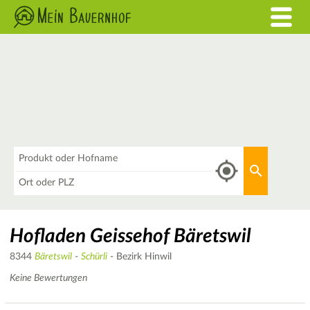
Was
Aktuellen 
Wo
Hofladen Geissehof Bäretswil
8344
Bäretswil
-
Schürli
- Bezirk Hinwil
Keine Bewertungen