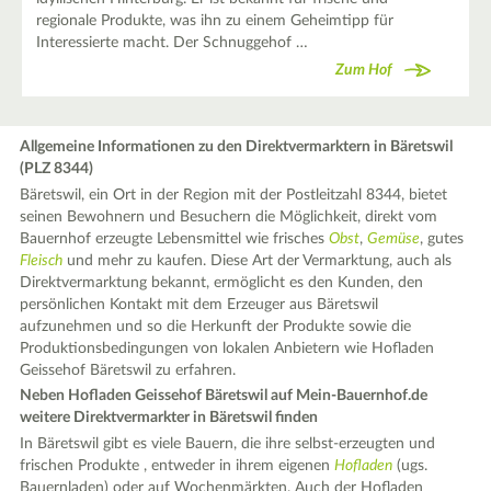
regionale Produkte, was ihn zu einem Geheimtipp für
Interessierte macht. Der Schnuggehof …
Zum Hof
Allgemeine Informationen zu den Direktvermarktern in Bäretswil
(PLZ 8344)
Bäretswil, ein Ort in der Region mit der Postleitzahl 8344, bietet
seinen Bewohnern und Besuchern die Möglichkeit, direkt vom
Bauernhof erzeugte Lebensmittel wie frisches
Obst
,
Gemüse
, gutes
Fleisch
und mehr zu kaufen. Diese Art der Vermarktung, auch als
Direktvermarktung bekannt, ermöglicht es den Kunden, den
persönlichen Kontakt mit dem Erzeuger aus Bäretswil
aufzunehmen und so die Herkunft der Produkte sowie die
Produktionsbedingungen von lokalen Anbietern wie Hofladen
Geissehof Bäretswil zu erfahren.
Neben Hofladen Geissehof Bäretswil auf Mein-Bauernhof.de
weitere Direktvermarkter in Bäretswil finden
In Bäretswil gibt es viele Bauern, die ihre selbst-erzeugten und
frischen Produkte , entweder in ihrem eigenen
Hofladen
(ugs.
Bauernladen) oder auf Wochenmärkten. Auch der Hofladen