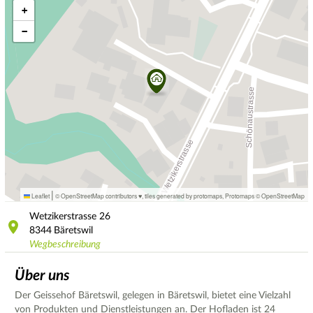
+
−
|
Leaflet
© OpenStreetMap contributors ♥,
tiles generated by protomaps
,
Protomaps
©
OpenStreetMap
Wetzikerstrasse
26
8344
Bäretswil
Wegbeschreibung
Über uns
Der Geissehof Bäretswil, gelegen in Bäretswil, bietet eine Vielzahl
von Produkten und Dienstleistungen an. Der Hofladen ist 24