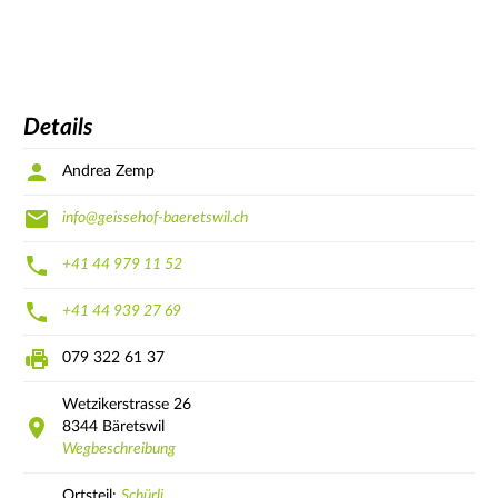
Details
Andrea Zemp
info@geissehof-baeretswil.ch
+41 44 979 11 52
+41 44 939 27 69
079 322 61 37
Wetzikerstrasse
26
8344
Bäretswil
Wegbeschreibung
Ortsteil:
Schürli