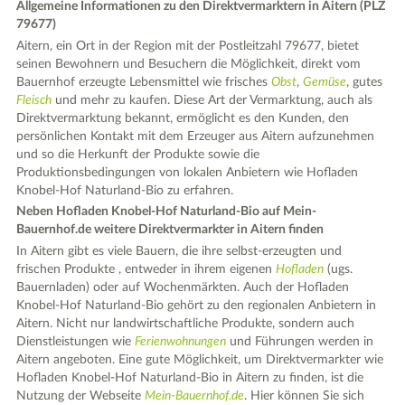
Allgemeine Informationen zu den Direktvermarktern in Aitern (PLZ
79677)
Aitern, ein Ort in der Region mit der Postleitzahl 79677, bietet
seinen Bewohnern und Besuchern die Möglichkeit, direkt vom
Bauernhof erzeugte Lebensmittel wie frisches
Obst
,
Gemüse
, gutes
Fleisch
und mehr zu kaufen. Diese Art der Vermarktung, auch als
Direktvermarktung bekannt, ermöglicht es den Kunden, den
persönlichen Kontakt mit dem Erzeuger aus Aitern aufzunehmen
und so die Herkunft der Produkte sowie die
Produktionsbedingungen von lokalen Anbietern wie Hofladen
Knobel-Hof Naturland-Bio zu erfahren.
Neben Hofladen Knobel-Hof Naturland-Bio auf Mein-
Bauernhof.de weitere Direktvermarkter in Aitern finden
In Aitern gibt es viele Bauern, die ihre selbst-erzeugten und
frischen Produkte , entweder in ihrem eigenen
Hofladen
(ugs.
Bauernladen) oder auf Wochenmärkten. Auch der Hofladen
Knobel-Hof Naturland-Bio gehört zu den regionalen Anbietern in
Aitern. Nicht nur landwirtschaftliche Produkte, sondern auch
Dienstleistungen wie
Ferienwohnungen
und Führungen werden in
Aitern angeboten. Eine gute Möglichkeit, um Direktvermarkter wie
Hofladen Knobel-Hof Naturland-Bio in Aitern zu finden, ist die
Nutzung der Webseite
Mein-Bauernhof.de
. Hier können Sie sich