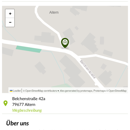
+
−
|
Leaflet
© OpenStreetMap contributors ♥,
tiles generated by protomaps
,
Protomaps
©
OpenStreetMap
Belchenstraße
42a
79677
Aitern
Wegbeschreibung
Über uns