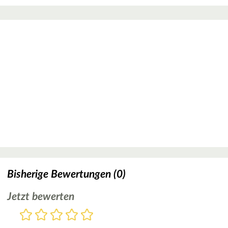
Bisherige Bewertungen (0)
Jetzt bewerten
Bewertung
1
2
3
4
5
Stern
Sterne
Sterne
Sterne
Sterne