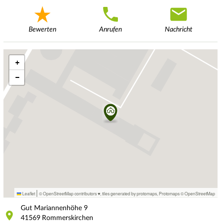
Bewerten
Anrufen
Nachricht
+
−
|
Leaflet
© OpenStreetMap contributors ♥,
tiles generated by protomaps
,
Protomaps
©
OpenStreetMap
Gut Mariannenhöhe
9
41569
Rommerskirchen