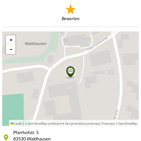
Bewerten
+
−
|
Leaflet
© OpenStreetMap contributors ♥,
tiles generated by protomaps
,
Protomaps
©
OpenStreetMap
Pfarrhofstr.
5
83530
Waldhausen