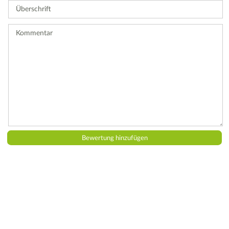
Überschrift
eine
Bewertung
ab.
Kommentar