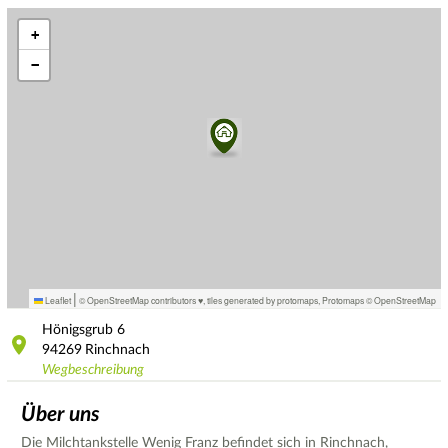
+
−
|
Leaflet
© OpenStreetMap contributors ♥,
tiles generated by protomaps
,
Protomaps
©
OpenStreetMap
Hönigsgrub
6
94269
Rinchnach
Wegbeschreibung
Über uns
Die Milchtankstelle Wenig Franz befindet sich in Rinchnach,