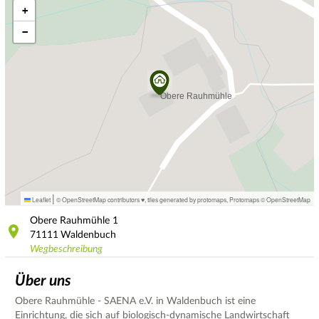
+
−
|
Leaflet
© OpenStreetMap contributors ♥,
tiles generated by protomaps
,
Protomaps
©
OpenStreetMap
Obere Rauhmühle
1
71111
Waldenbuch
Wegbeschreibung
Über uns
Obere Rauhmühle - SAENA e.V. in Waldenbuch ist eine
Einrichtung, die sich auf biologisch-dynamische Landwirtschaft