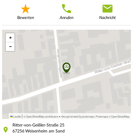
Bewerten
Anrufen
Nachricht
+
−
|
Leaflet
© OpenStreetMap contributors ♥,
tiles generated by protomaps
,
Protomaps
©
OpenStreetMap
Ritter-von-Geißler-Straße
25
67256
Weisenheim am Sand