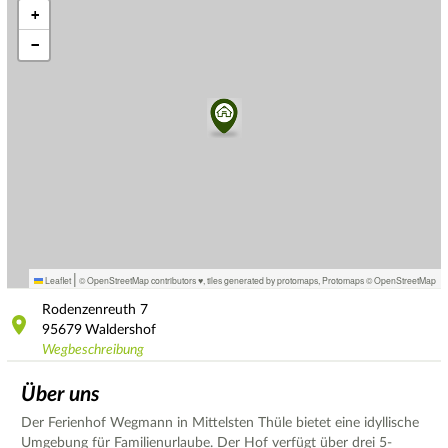
+
−
|
Leaflet
© OpenStreetMap contributors ♥,
tiles generated by protomaps
,
Protomaps
©
OpenStreetMap
Rodenzenreuth
7
95679
Waldershof
Wegbeschreibung
Über uns
Der Ferienhof Wegmann in Mittelsten Thüle bietet eine idyllische
Umgebung für Familienurlaube. Der Hof verfügt über drei 5-