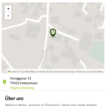
+
−
|
Leaflet
© OpenStreetMap contributors ♥,
tiles generated by protomaps
,
Protomaps
©
OpenStreetMap
Honiggasse
15
79423
Heitersheim
Wegbeschreibung
Über uns
Weingut Weiss, ansässig in Österreich, bietet eine breite Palette