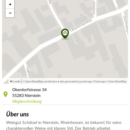
+
−
|
Leaflet
© OpenStreetMap contributors ♥,
tiles generated by protomaps
,
Protomaps
©
OpenStreetMap
Oberdorfstrasse
34
55283
Nierstein
Wegbeschreibung
Über uns
Weingut Schätzel in Nierstein, Rheinhessen, ist bekannt für seine
charaktervollen Weine mit klarem Stil. Der Betrieb arbeitet