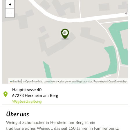
+
−
|
Leaflet
© OpenStreetMap contributors ♥,
tiles generated by protomaps
,
Protomaps
©
OpenStreetMap
Hauptstrasse
40
67273
Herxheim am Berg
Wegbeschreibung
Über uns
Weingut Schumacher in Herxheim am Berg ist ein
traditionsreiches Weingut, das seit 150 Jahren in Familienbesitz