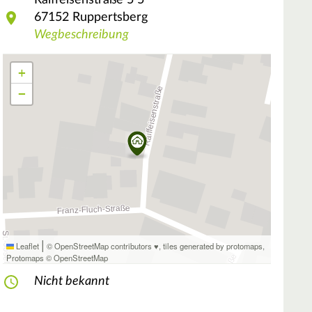
Raiffeisenstraße 5
5
67152
Ruppertsberg
Wegbeschreibung
+
−
|
Leaflet
© OpenStreetMap contributors ♥,
tiles generated by protomaps
,
Protomaps
©
OpenStreetMap
Nicht bekannt