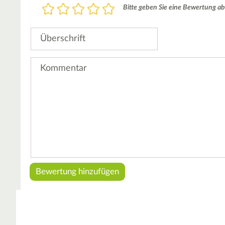
Bewertung
Bitte geben Sie eine Bewertung ab
1
2
3
4
5
Stern
Sterne
Sterne
Sterne
Sterne
Überschrift
Kommentar