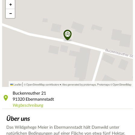
+
−
|
Leaflet
© OpenStreetMap contributors ♥,
tiles generated by protomaps
,
Protomaps
©
OpenStreetMap
Buckenreuther
21
91320
Ebermannstadt
Wegbeschreibung
Über uns
Das Wildgehege Meier in Ebermannstadt hält Damwild unter
natürlichen Bedingungen auf einer Fläche von etwa fünf Hektar.