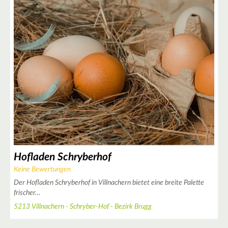
+
−
4
3
3
3
4
Hofladen Schryberhof
2
Keine Bewertungen
Der Hofladen Schryberhof in Villnachern bietet eine breite Palette
2
frischer…
3
5213 Villnachern - Schryber-Hof - Bezirk Brugg