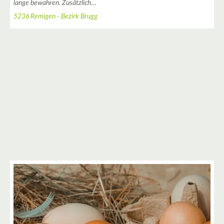
lange bewahren. Zusätzlich…
5236 Remigen - Bezirk Brugg
2
2
2
3
2
5
2