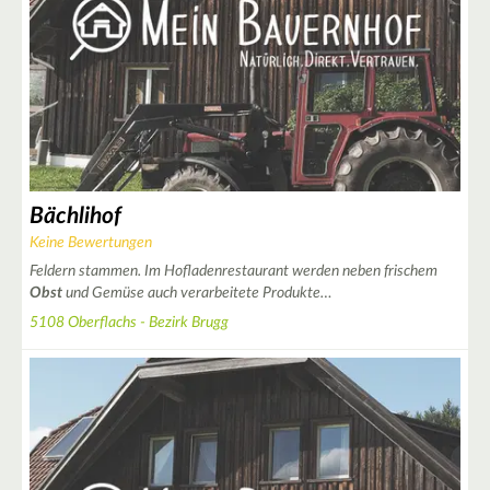
Bächlihof
Keine Bewertungen
Feldern stammen. Im Hofladenrestaurant werden neben frischem
Obst
und Gemüse auch verarbeitete Produkte…
5108 Oberflachs - Bezirk Brugg
|
Leaflet
© OpenStreetMap contributors ♥,
tiles generated by protomaps
,
Protomaps
©
OpenStreetMap