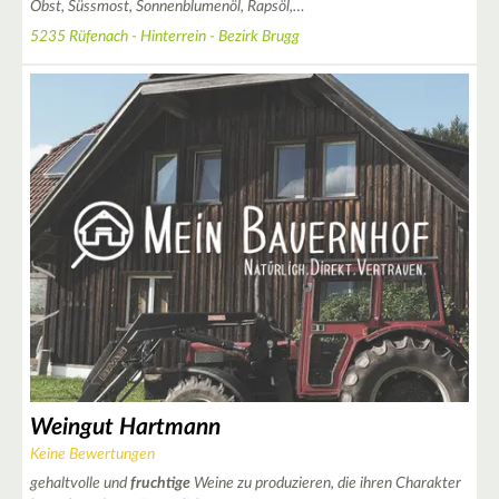
Obst, Süssmost, Sonnenblumenöl, Rapsöl,…
5235 Rüfenach - Hinterrein - Bezirk Brugg
4
2
2
Weingut Hartmann
Keine Bewertungen
5
gehaltvolle und
fruchtige
Weine zu produzieren, die ihren Charakter