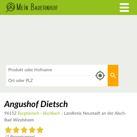
Was
Aktuellen 
Wo
Angushof Dietsch
96152
Burghaslach
-
Buchbach
- Landkreis Neustadt an der Aisch-
Bad Windsheim
(1 Bewertungen)