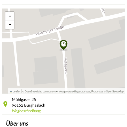
+
−
|
Leaflet
© OpenStreetMap contributors ♥,
tiles generated by protomaps
,
Protomaps
©
OpenStreetMap
Mühlgasse
25
96152
Burghaslach
Wegbeschreibung
Über uns